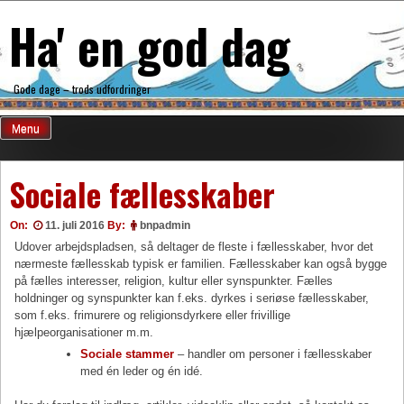
Skip
Ha' en god dag
to
content
Gode dage – trods udfordringer
Menu
Sociale fællesskaber
On:
11. juli 2016
By:
bnpadmin
Udover arbejdspladsen, så deltager de fleste i fællesskaber, hvor det
nærmeste fællesskab typisk er familien. Fællesskaber kan også bygge
på fælles interesser, religion, kultur eller synspunkter. Fælles
holdninger og synspunkter kan f.eks. dyrkes i seriøse fællesskaber,
som f.eks. frimurere og religionsdyrkere eller frivillige
hjælpeorganisationer m.m.
Sociale stammer
– handler om personer i fællesskaber
med én leder og én idé.