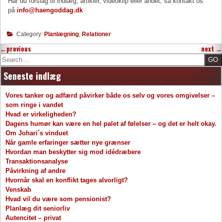
Har du forslag til indlæg, artikler, videoklip eller andet, så kontakt os
på
info@haengoddag.dk
Category:
Planlægning
,
Relationer
←
previous
next
→
Search
Seneste indlæg
Vores tanker og adfærd påvirker både os selv og vores omgivelser –
som ringe i vandet
Hvad er virkeligheden?
Dagens humør kan være en hel palet af følelser – og det er helt okay.
Om Johari´s vinduet
Når gamle erfaringer sætter nye grænser
Hvordan man beskytter sig mod idédræbere
Transaktionsanalyse
Påvirkning af andre
Hvornår skal en konflikt tages alvorligt?
Venskab
Hvad vil du være som pensionist?
Planlæg dit seniorliv
Autencitet – privat