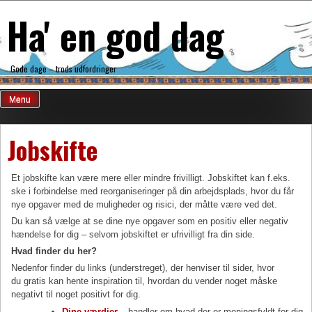
Skip
Ha' en god dag
to
content
Gode dage – trods udfordringer
Menu
Jobskifte
Et jobskifte kan være mere eller mindre frivilligt. Jobskiftet kan f.eks.
ske i forbindelse med reorganiseringer på din arbejdsplads, hvor du får
nye opgaver med de muligheder og risici, der måtte være ved det.
Du kan så vælge at se dine nye opgaver som en positiv eller negativ
hændelse for dig – selvom jobskiftet er ufrivilligt fra din side.
Hvad finder du her?
Nedenfor finder du links (understreget), der henviser til sider, hvor
du gratis kan hente inspiration til, hvordan du vender noget måske
negativt til noget positivt for dig.
Dine værdier
– handler om hvad der er meningsfyldt for dig