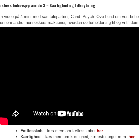
aslows behovspyramide 3 – Kærlighed og tilknytning
n video på 4 min. med samtalepartner, Cand. Psych. Ove Lund om vort behov 
ennem andre menneskers reaktioner, hvordan de forholder sig til og vi til dem
Fællesskab
– læs mere om fællesskaber
her
Kærlighed
– læs mere om kærlighed, kærestesorger m.m.
her