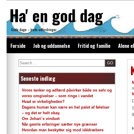
Skip
Ha' en god dag
to
content
Gode dage – trods udfordringer
Forside
Job og uddannelse
Fritid og familie
Alene e
Search
Seneste indlæg
o
Vores tanker og adfærd påvirker både os selv og
b
vores omgivelser – som ringe i vandet
D
Hvad er virkeligheden?
Dagens humør kan være en hel palet af følelser
S
– og det er helt okay.
g
Om Johari´s vinduet
Når gamle erfaringer sætter nye grænser
H
Hvordan man beskytter sig mod idédræbere