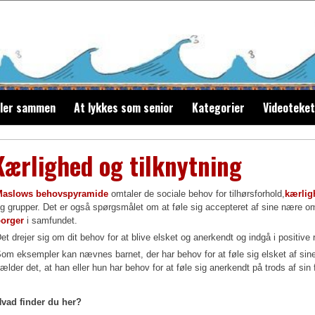
ller sammen
At lykkes som senior
Kategorier
Videoteket
Kærlighed og tilknytning
Maslows behovspyramide
omtaler de sociale behov for tilhørsforhold,
kærlig
g grupper. Det er også spørgsmålet om at føle sig accepteret af sine nære o
orger
i samfundet.
et drejer sig om dit behov for at blive elsket og anerkendt og indgå i positive 
om eksempler kan nævnes barnet, der har behov for at føle sig elsket af si
ælder det, at han eller hun har behov for at føle sig anerkendt på trods af si
vad finder du her?