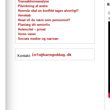
Transaktionsanalyse
M
Påvirkning af andre
Hvornår skal en konflikt tages alvorligt?
E
Venskab
g
Hvad vil du være som pensionist?
Planlæg dit seniorliv
Autencitet – privat
Vores vaner
Sociale medier og nærvær
info@haengoddag.dk
Kontakt: