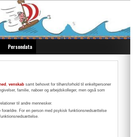
Persondata
hed
,
venskab
samt behovet for tilhørsforhold til enkeltpersoner
mgivelser, familie, naboer og arbejdskolleger, men også som
relationer til andre mennesker.
ne forældre. For en person med psykisk funktionsnedsættelse
n funktionsnedsættelse.