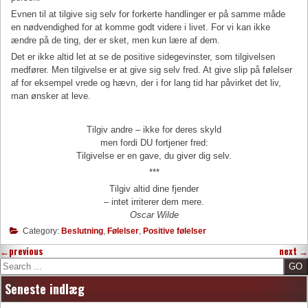
Evnen til at tilgive sig selv for forkerte handlinger er på samme måde
en nødvendighed for at komme godt videre i livet. For vi kan ikke
ændre på de ting, der er sket, men kun lære af dem.
Det er ikke altid let at se de positive sidegevinster, som tilgivelsen
medfører. Men tilgivelse er at give sig selv fred. At give slip på følelser
af for eksempel vrede og hævn, der i for lang tid har påvirket det liv,
man ønsker at leve.
Tilgiv andre – ikke for deres skyld
men fordi DU fortjener fred:
Tilgivelse er en gave, du giver dig selv.
***
Tilgiv altid dine fjender
– intet irriterer dem mere.
Oscar Wilde
Category:
Beslutning
,
Følelser
,
Positive følelser
←
previous
next
→
Search
Seneste indlæg