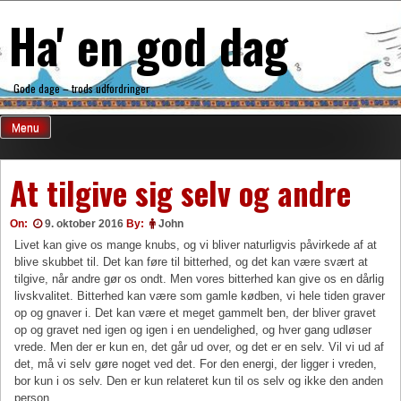
Skip
Ha' en god dag
to
content
Gode dage – trods udfordringer
Menu
At tilgive sig selv og andre
On:
9. oktober 2016
By:
John
Livet kan give os mange knubs, og vi bliver naturligvis påvirkede af at
blive skubbet til. Det kan føre til bitterhed, og det kan være svært at
tilgive, når andre gør os ondt. Men vores bitterhed kan give os en dårlig
livskvali­tet. Bitterhed kan være som gamle kødben, vi hele tiden graver
op og gnaver i.
Det kan være et meget gammelt ben, der bliver gravet
op og gravet ned igen og igen i en uendelighed, og hver gang udløser
vrede. Men der er kun en, det går ud over, og det er en selv. Vil vi ud af
det, må vi selv gøre no­get ved det. For den energi, der ligger i vreden,
bor kun i os selv. Den er kun relate­ret kun til os selv og ikke den anden
person.