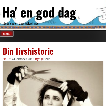
Skip
Ha' en god dag
to
content
Gode dage – trods udfordringer
Menu
Din livshistorie
On:
24. oktober 2016
By:
BNP