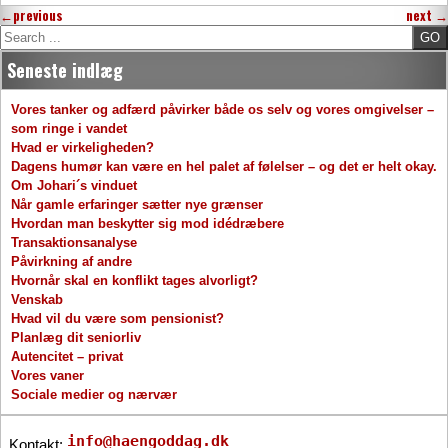
←
previous
next
→
Search
Seneste indlæg
Vores tanker og adfærd påvirker både os selv og vores omgivelser –
som ringe i vandet
Hvad er virkeligheden?
Dagens humør kan være en hel palet af følelser – og det er helt okay.
Om Johari´s vinduet
Når gamle erfaringer sætter nye grænser
Hvordan man beskytter sig mod idédræbere
Transaktionsanalyse
Påvirkning af andre
Hvornår skal en konflikt tages alvorligt?
Venskab
Hvad vil du være som pensionist?
Planlæg dit seniorliv
Autencitet – privat
Vores vaner
Sociale medier og nærvær
info@haengoddag.dk
Kontakt: