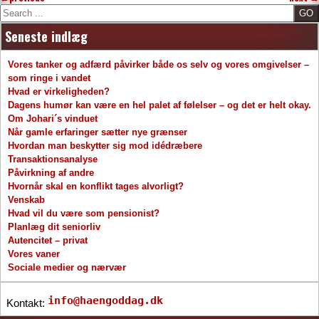
Search
Seneste indlæg
Vores tanker og adfærd påvirker både os selv og vores omgivelser –
som ringe i vandet
Hvad er virkeligheden?
Dagens humør kan være en hel palet af følelser – og det er helt okay.
Om Johari´s vinduet
Når gamle erfaringer sætter nye grænser
Hvordan man beskytter sig mod idédræbere
Transaktionsanalyse
Påvirkning af andre
Hvornår skal en konflikt tages alvorligt?
Venskab
Hvad vil du være som pensionist?
Planlæg dit seniorliv
Autencitet – privat
Vores vaner
Sociale medier og nærvær
info@haengoddag.dk
Kontakt: