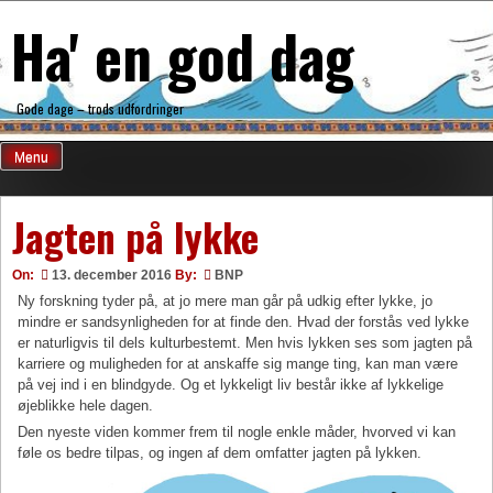
Skip
Ha' en god dag
to
content
Gode dage – trods udfordringer
Menu
Jagten på lykke
On:
13. december 2016
By:
BNP
Ny forskning tyder på, at jo mere man går på udkig efter lykke, jo
mindre er sandsynligheden for at finde den. Hvad der forstås ved lykke
er naturligvis til dels kulturbestemt. Men hvis lykken ses som jagten på
karriere og muligheden for at anskaffe sig mange ting, kan man være
på vej ind i en blindgyde. Og et lykkeligt liv består ikke af lykkelige
øjeblikke hele dagen.
Den nyeste viden kommer frem til nogle enkle måder, hvorved vi kan
føle os bedre tilpas, og ingen af dem omfatter jagten på lykken.