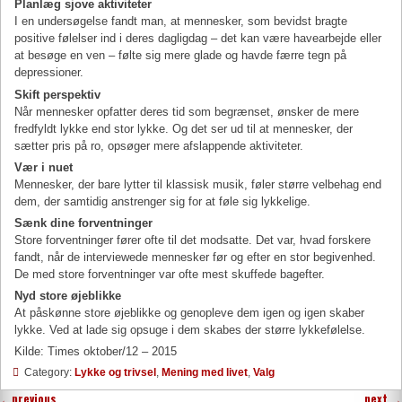
Planlæg sjove aktiviteter
I en undersøgelse fandt man, at mennesker, som bevidst bragte
positive følelser ind i deres dagligdag – det kan være havearbejde eller
at besøge en ven – følte sig mere glade og havde færre tegn på
depressioner.
Skift perspektiv
Når mennesker opfatter deres tid som begrænset, ønsker de mere
fredfyldt lykke end stor lykke. Og det ser ud til at mennesker, der
sætter pris på ro, opsøger mere afslappende aktiviteter.
Vær i nuet
Mennesker, der bare lytter til klassisk musik, føler større velbehag end
dem, der samtidig anstrenger sig for at føle sig lykkelige.
Sænk dine forventninger
Store forventninger fører ofte til det modsatte. Det var, hvad forskere
fandt, når de interviewede mennesker før og efter en stor begivenhed.
De med store forventninger var ofte mest skuffede bagefter.
Nyd store øjeblikke
At påskønne store øjeblikke og genopleve dem igen og igen skaber
lykke. Ved at lade sig opsuge i dem skabes der større lykkefølelse.
Kilde: Times oktober/12 – 2015
Category:
Lykke og trivsel
,
Mening med livet
,
Valg
←
previous
next
→