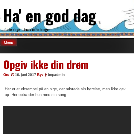
Skip
Ha' en god dag
to
content
Gode dage – trods udfordringer
Menu
Opgiv ikke din drøm
On:
10. juni 2017
By:
bnpadmin
Her er et eksempel på en pige, der mistede sin hørelse, men ikke gav
op. Her optræder hun med sin sang.