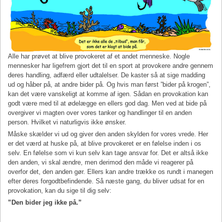
Alle har prøvet at blive provokeret af et andet menneske. Nogle
mennesker har ligefrem gjort det til en sport at provokere andre gennem
deres handling, adfærd eller udtalelser. De kaster så at sige madding
ud og håber på, at andre bider på. Og hvis man først ”bider på krogen”,
kan det være vanskeligt at komme af igen. Sådan en provokation kan
godt være med til at ødelægge en ellers god dag. Men ved at bide på
overgiver vi magten over vores tanker og handlinger til en anden
person. Hvilket vi naturligvis ikke ønsker.
Måske skælder vi ud og giver den anden skylden for vores vrede. Her
er det værd at huske på, at blive provokeret er en følelse inden i os
selv. En følelse som vi kun selv kan tage ansvar for.
Det er altså ikke
den anden, vi skal ændre, men derimod den måde vi reagerer på
overfor det, den anden gør. Ellers kan andre trække os rundt i manegen
efter deres forgodtbefindende.
Så næste gang, du bliver udsat for en
provokation, kan du sige til dig selv:
”Den bider jeg ikke på.”