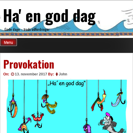
Skip
Ha' en god dag
to
content
Gode dage – trods udfordringer
Menu
Provokation
On:
13. november 2017
By:
John