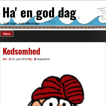
Skip
Ha' en god dag
to
content
Gode dage – trods udfordringer
Menu
Kedsomhed
On:
11. juli 2018
By:
bnpadmin