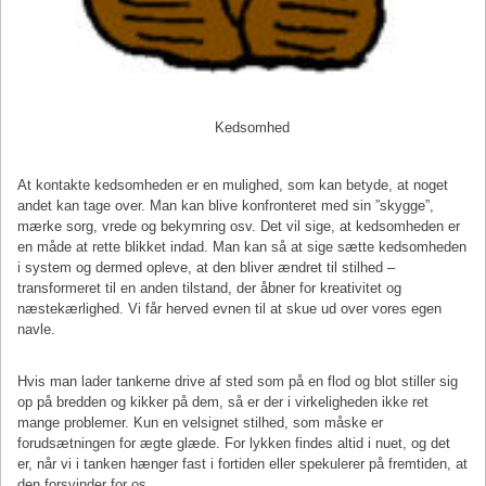
Kedsomhed
At kontakte kedsomheden er en mulighed, som kan betyde, at noget
andet kan tage over. Man kan blive konfronteret med sin ”skygge”,
mærke sorg, vrede og bekymring osv. Det vil sige, at kedsomheden er
en måde at rette blikket indad. Man kan så at sige sætte kedsomheden
i system og dermed opleve, at den bliver ændret til stilhed –
transformeret til en anden tilstand, der åbner for kreativitet og
næstekærlighed. Vi får herved evnen til at skue ud over vores egen
navle.
Hvis man lader tankerne drive af sted som på en flod og blot stiller sig
op på bredden og kikker på dem, så er der i virkeligheden ikke ret
mange problemer. Kun en velsignet stilhed, som måske er
forudsætningen for ægte glæde. For lykken findes altid i nuet, og det
er, når vi i tanken hænger fast i fortiden eller spekulerer på fremtiden, at
den forsvinder for os.