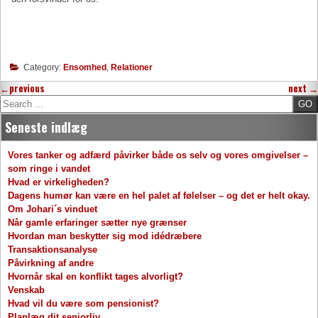
Category:
Ensomhed
,
Relationer
←
previous
next
→
Search
Seneste indlæg
Vores tanker og adfærd påvirker både os selv og vores omgivelser –
som ringe i vandet
Hvad er virkeligheden?
Dagens humør kan være en hel palet af følelser – og det er helt okay.
Om Johari´s vinduet
Når gamle erfaringer sætter nye grænser
Hvordan man beskytter sig mod idédræbere
Transaktionsanalyse
Påvirkning af andre
Hvornår skal en konflikt tages alvorligt?
Venskab
Hvad vil du være som pensionist?
Planlæg dit seniorliv