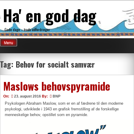
Skip
Ha' en god dag
to
content
Gode dage – trods udfordringer
Menu
Tag:
Behov for socialt samvær
Maslows behovspyramide
On:
23. august 2016
By:
BNP
Psykologen Abraham Maslow, som er en af fædrene til den moderne
psykologi, udviklede i 1943 en grafisk fremstilling af de forskellige
menneskelige behov, opstillet som en pyramide.