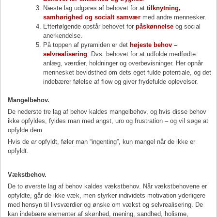
Næste lag udgøres af behovet for at
tilknytning,
samhørighed og socialt samvær
med andre mennesker.
Efterfølgende opstår behovet for
påskønnelse
og social
anerkendelse.
På toppen af pyramiden er det
højeste behov –
selvrealisering
. Dvs. behovet for at udfolde medfødte
anlæg, værdier, holdninger og overbevisninger. Her opnår
mennesket bevidsthed om dets eget fulde potentiale, og det
indebærer følelse af flow og giver frydefulde oplevelser.
Mangelbehov.
De nederste tre lag af behov kaldes mangelbehov, og hvis disse behov
ikke opfyldes, fyldes man med angst, uro og frustration – og vil søge at
opfylde dem.
Hvis de
er
opfyldt, føler man “ingenting”, kun mangel når de ikke er
opfyldt.
Vækstbehov.
De to øverste lag af behov kaldes vækstbehov. Når vækstbehovene er
opfyldte, går de ikke væk, men styrker individets motivation yderligere
med hensyn til livsværdier og ønske om vækst og selvrealisering. De
kan indebære elementer af skønhed, mening, sandhed, holisme,