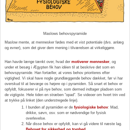
Maslows behovspyramide
Maslow mente, at mennesker fødes med et vist potentiale (dvs. anlæg
og evner), som det giver dem mening i tilværelsen at virkeliggøre.
Han havde længe tænkt over, hvad der
motiverer mennesker
, og
under et besøg i Ægypten fik han idéen til at beskrive det som en
behovspyramide. Han fortæller, at vores behov prioriteres efter
vigtighed. Vi skal have nogle grundlæggende behov dækket, før vi har
overskud til at bevæge os højere op i pyramiden. Så snart et behov er
opfyldt, fokuserer vi på nye behov, som dermed indtager pladsen som
de vigtigste. Hele tiden en stræben ”opad”. Se videoer om hvert trin ved
at trykke på linket (den understregede linje).
I bunden af pyramiden er de
fysiologiske behov
: Mad,
drikke, søvn, osv. som er nødvendige for fysisk
overlevelse.
Når disse behov er opfyldt, kan vi gå videre til næste lag.
Behovet for sikkerhed og tryghed
.