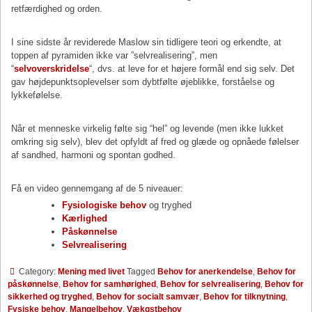
retfærdighed og orden.
I sine sidste år reviderede Maslow sin tidligere teori og erkendte, at
toppen af pyramiden ikke var ”selvrealisering”, men
“
selvoverskridelse
“, dvs. at leve for et højere formål end sig selv. Det
gav højdepunktsoplevelser som dybtfølte øjeblikke, forståelse og
lykkefølelse.
Når et menneske virkelig følte sig “hel” og levende (men ikke lukket
omkring sig selv), blev det opfyldt af fred og glæde og opnåede følelser
af sandhed, harmoni og spontan godhed.
Få en video gennemgang af de 5 niveauer:
Fysiologiske behov
og tryghed
Kærlighed
Påskønnelse
Selvrealisering
Category:
Mening med livet
Tagged
Behov for anerkendelse
,
Behov for
påskønnelse
,
Behov for samhørighed
,
Behov for selvrealisering
,
Behov for
sikkerhed og tryghed
,
Behov for socialt samvær
,
Behov for tilknytning
,
Fysiske behov
,
Mangelbehov
,
Vækgstbehov