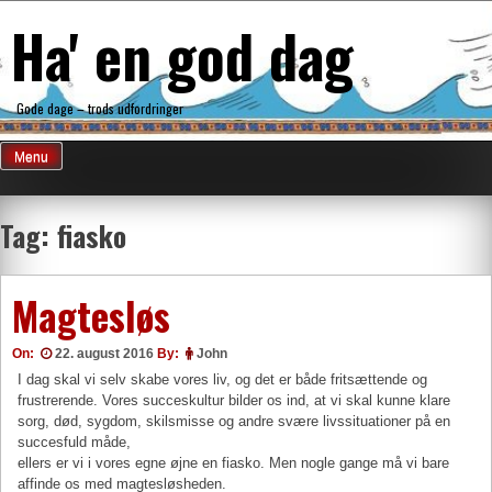
Skip
Ha' en god dag
to
content
Gode dage – trods udfordringer
Menu
Tag:
fiasko
Magtesløs
On:
22. august 2016
By:
John
I dag skal vi selv skabe vores liv, og det er både fritsættende og
frustrerende. Vores succeskultur bilder os ind, at vi skal kunne klare
sorg, død, sygdom, skilsmisse og andre svære livssituationer på en
succesfuld måde,
ellers er vi i vores egne øjne en fiasko. Men nogle gange må vi bare
affinde os med magtesløsheden.