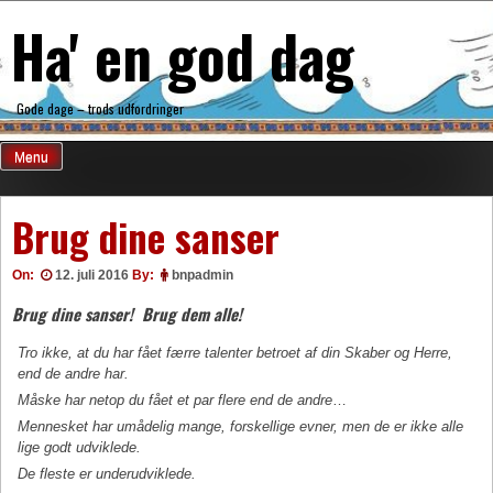
Skip
Ha' en god dag
to
content
Gode dage – trods udfordringer
Menu
Brug dine sanser
On:
12. juli 2016
By:
bnpadmin
Brug dine sanser!
Brug dem alle!
Tro ikke, at du har fået færre talenter betroet
af din Skaber og Herre,
end de andre har.
Måske har netop du fået et par flere end de andre
…
Mennesket har umådelig mange,
forskellige evner, men de er ikke alle
lige godt udviklede.
De fleste er underudviklede.