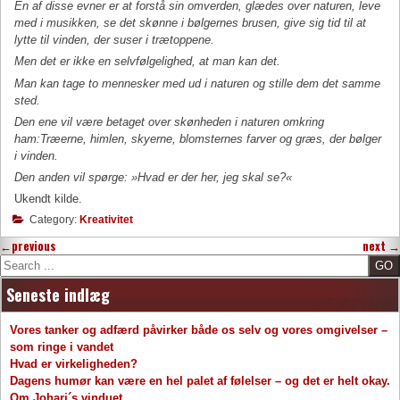
En af disse evner er at forstå sin omverden,
glædes over naturen, leve
med i musikken,
se det skønne i bølgernes brusen,
give sig tid til at
lytte til vinden,
der suser i trætoppene.
Men det er ikke en selvfølgelig­hed,
at man kan det.
Man kan tage to mennesker med ud i na­turen
og stille dem det samme
sted.
Den ene vil være betaget over skønheden
i naturen omkring
ham:
Træerne, himlen, skyerne, blomsternes farver og græs,
der
bølger
i vinden.
Den anden vil spørge:
»Hvad er der her, jeg skal se?«
Ukendt kilde.
Category:
Kreativitet
←
previous
next
→
Search
Seneste indlæg
Vores tanker og adfærd påvirker både os selv og vores omgivelser –
som ringe i vandet
Hvad er virkeligheden?
Dagens humør kan være en hel palet af følelser – og det er helt okay.
Om Johari´s vinduet