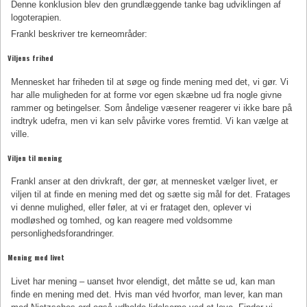
Denne konklusion blev den grundlæggende tanke bag udviklingen af
logoterapien.
Frankl beskriver tre kerneområder:
Viljens frihed
Mennesket har friheden til at søge og finde mening med det, vi gør. Vi
har alle muligheden for at forme vor egen skæbne ud fra nogle givne
rammer og betingelser. Som åndelige væsener reagerer vi ikke bare på
indtryk udefra, men vi kan selv påvirke vores fremtid. Vi kan vælge at
ville.
Viljen til mening
Frankl anser at den drivkraft, der gør, at mennesket vælger livet, er
viljen til at finde en mening med det og sætte sig mål for det. Fratages
vi denne mulighed, eller føler, at vi er frataget den, oplever vi
modløshed og tomhed, og kan reagere med voldsomme
personlighedsforandringer.
Mening med livet
Livet har mening – uanset hvor elendigt, det måtte se ud, kan man
finde en mening med det. Hvis man véd hvorfor, man lever, kan man