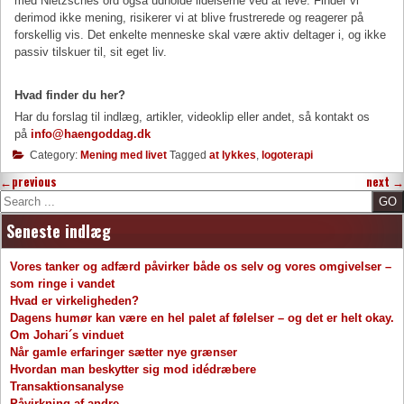
med Nietzsches ord også udholde lidelserne ved at leve. Finder vi
derimod ikke mening, risikerer vi at blive frustrerede og reagerer på
forskellig vis. Det enkelte menneske skal være aktiv deltager i, og ikke
passiv tilskuer til, sit eget liv.
Hvad finder du her?
Har du forslag til indlæg, artikler, videoklip eller andet, så kontakt os
på
info@haengoddag.dk
Category:
Mening med livet
Tagged
at lykkes
,
logoterapi
←
previous
next
→
Search
Seneste indlæg
Vores tanker og adfærd påvirker både os selv og vores omgivelser –
som ringe i vandet
Hvad er virkeligheden?
Dagens humør kan være en hel palet af følelser – og det er helt okay.
Om Johari´s vinduet
Når gamle erfaringer sætter nye grænser
Hvordan man beskytter sig mod idédræbere
Transaktionsanalyse
Påvirkning af andre