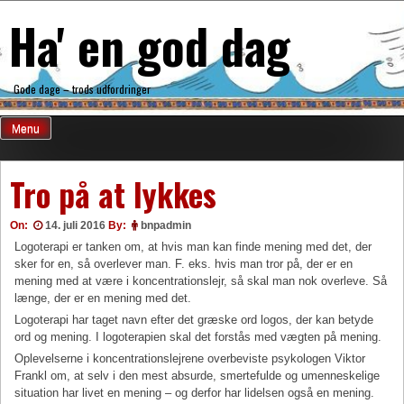
Skip
Ha' en god dag
to
content
Gode dage – trods udfordringer
Menu
Tro på at lykkes
On:
14. juli 2016
By:
bnpadmin
Logoterapi er tanken om, at hvis man kan finde mening med det, der
sker for en, så overlever man. F. eks. hvis man tror på, der er en
mening med at være i koncentrationslejr, så skal man nok overleve. Så
længe, der er en mening med det.
Logoterapi har taget navn efter det græske ord logos, der kan betyde
ord og mening. I logoterapien skal det forstås med vægten på mening.
Oplevelserne i koncentrationslejrene overbeviste psykologen Viktor
Frankl om, at selv i den mest absurde, smertefulde og umenneskelige
situation har livet en mening – og derfor har lidelsen også en mening.