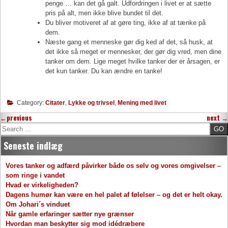
penge … kan det gå galt. Udfordringen i livet er at sætte
pris på alt, men ikke blive bundet til det.
Du bliver motiveret af at gøre ting, ikke af at tænke på
dem.
Næste gang et menneske gør dig ked af det, så husk, at
det ikke så meget er mennesker, der gør dig vred, men dine
tanker om dem. Lige meget hvilke tanker der er årsagen, er
det kun tanker. Du kan ændre en tanke!
Category:
Citater
,
Lykke og trivsel
,
Mening med livet
←
previous
next
→
Search
Seneste indlæg
Vores tanker og adfærd påvirker både os selv og vores omgivelser –
som ringe i vandet
Hvad er virkeligheden?
Dagens humør kan være en hel palet af følelser – og det er helt okay.
Om Johari´s vinduet
Når gamle erfaringer sætter nye grænser
Hvordan man beskytter sig mod idédræbere