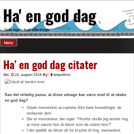
Skip
Ha' en god dag
to
content
Gode dage – trods udfordringer
Menu
Ha’ en god dag citater
On:
22. august 2016
By:
bnpadmin
Kan det virkelig passe, at disse udsagn
kan være med til at skabe
en god dag?
Glade mennesker accepterer ikke bare forandringer, de
omfavner dem.
Der er mennesker, der siger: ”Hvorfor skulle jeg ønske mig,
at mine næste fem år bliver som de sidste fem?”
I det øjeblik du bliver alt for knyttet til ting, mennesker,