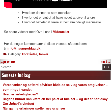
Hvad der danner os som mensker
Hvorfor det er vigtigt at have noget at give til andre
Hvad det betyder at være et helt almindeligt menneske
Se andre videoer med Ove Lund i
Videoteket
.
Har du nogen kommentarer til disse videoer, så send dem
til
info@haengoddag.dk
Category:
Forståelse
,
Tanker
←
previous
next
→
Search
Seneste indlæg
Vores tanker og adfærd påvirker både os selv og vores omgivelser –
som ringe i vandet
Hvad er virkeligheden?
Dagens humør kan være en hel palet af følelser – og det er helt okay.
Om Johari´s vinduet
Når gamle erfaringer sætter nye grænser