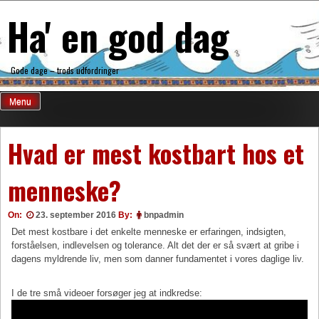
Skip
Ha' en god dag
to
content
Gode dage – trods udfordringer
Menu
Hvad er mest kostbart hos et
menneske?
On:
23. september 2016
By:
bnpadmin
Det mest kostbare i det enkelte menneske er erfaringen, indsigten,
forståelsen, indlevelsen og tolerance. Alt det der er så svært at gribe i
dagens myldrende liv, men som danner fundamentet i vores daglige liv.
I de tre små videoer forsøger jeg at indkredse: