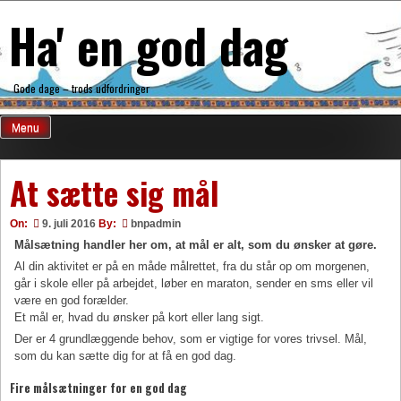
Skip
Ha' en god dag
to
content
Gode dage – trods udfordringer
Menu
At sætte sig mål
On:
9. juli 2016
By:
bnpadmin
Målsætning handler her om, at mål er alt, som du ønsker at gøre.
Al din aktivitet er på en måde målrettet, fra du står op om morgenen,
går i skole eller på arbejdet, løber en maraton, sender en sms eller vil
være en god forælder.
Et mål er, hvad du ønsker på kort eller lang sigt.
Der er 4 grundlæggende behov, som er vigtige for vores trivsel. Mål,
som du kan sætte dig for at få en god dag.
Fire målsætninger for en god dag