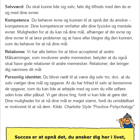
Selvværd
. Du skal kunne lide sig selv, føle dig tilfreds med den du er
og med dine evner.
Kompetence
. Du behøver evne og kunnen til at opnå det du ønsker –
kompetencer. Dine kompetencer omfatter alle dine fysiske og mentale
evner. Muligheden for at du kan nå dine mål, afhænger af din evne og
dine evner til at løse problemer og at have eller tilegne dig den kunnen,
som du behøver for at nå dine mål.
Relationer.
Vi har alle behov for at blive accepteret af andre.
Målsætninger, som involverer andre mennesker, betyder at du også
skal have gode relationer til andre mennesker. Relationer, der bringer
dig nærmere dit mål.
Personlig identitet.
Du bliver nødt til at være dig selv tro, dvs. at du
selv vælger dine mål og opgaver. At du har frihed til selv at bestemme
de opgaver, som du kan lide at arbejde med og som du ville udføre
uden krav eller påbud. Vi gør disse ting, fordi vi kan lide at gøre det.
Dine muligheder for at nå dine mål er meget større, fordi du umiddelbart
er motiveret til at nå dem.
Kilde: Charlotte Style “Positive Pshychology”