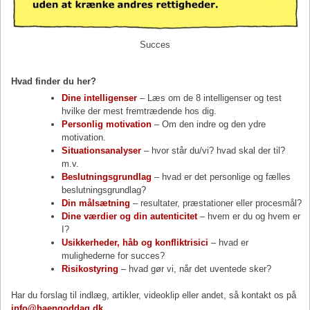
Succes
Hvad finder du her?
Dine intelligenser
– Læs om de 8 intelligenser og test
hvilke der mest fremtrædende hos dig.
Personlig motivation
– Om den indre og den ydre
motivation.
Situationsanalyser
– hvor står du/vi? hvad skal der til?
m.v.
Beslutningsgrundlag
– hvad er det personlige og fælles
beslutningsgrundlag?
Din målsætning
– resultater, præstationer eller procesmål?
Dine værdier og din autenticitet
– hvem er du og hvem er
I?
Usikkerheder, håb og konfliktrisici
– hvad er
mulighederne for succes?
Risikostyring
– hvad gør vi, når det uventede sker?
Har du forslag til indlæg, artikler, videoklip eller andet, så kontakt os på
info@haengoddag.dk